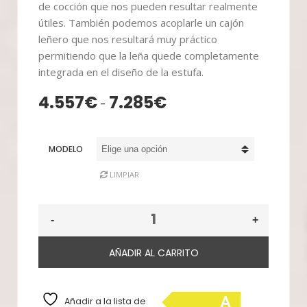
de cocción que nos pueden resultar realmente
útiles. También podemos acoplarle un cajón
leñero que nos resultará muy práctico
permitiendo que la leña quede completamente
integrada en el diseño de la estufa.
4.557
€
7.285
€
Rango
-
de
precios:
MODELO
desde
4.557€
LIMPIAR
hasta
7.285€
AÑADIR AL CARRITO
A
Añadir a la lista de