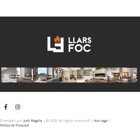
de
desde
4.540€
deseos
hasta
4.800€
Diseñado por
| © 2020 All rights reserved! |
|
Jordi Magaña
Avís Legal
Política de Privacitat