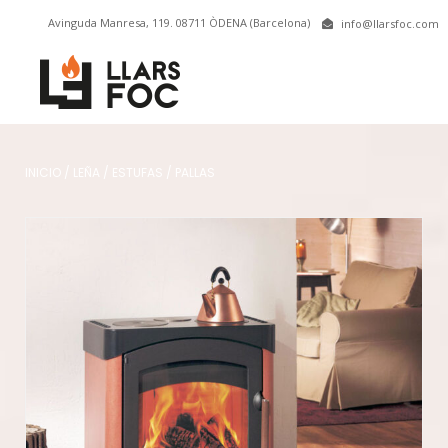
Avinguda Manresa, 119. 08711 ÒDENA (Barcelona)
info@llarsfoc.com
INICIO
/
LEÑA
/
ESTUFAS
/
PALLAS