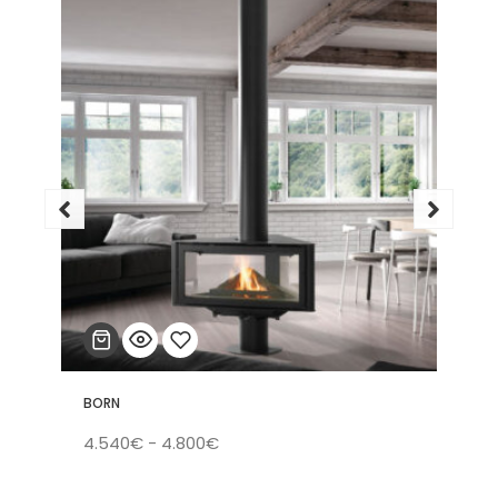
BORN
Añadir
Rango
4.540
€
-
4.800
€
a la
de
lista
precios: