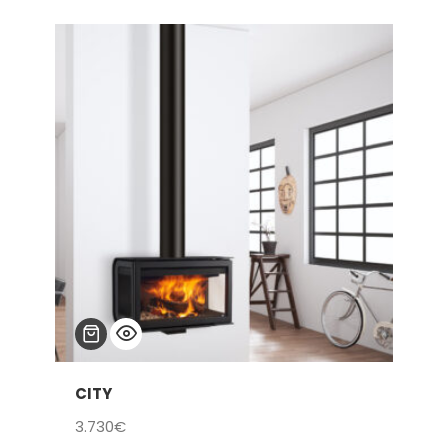
CITY
3.730
€