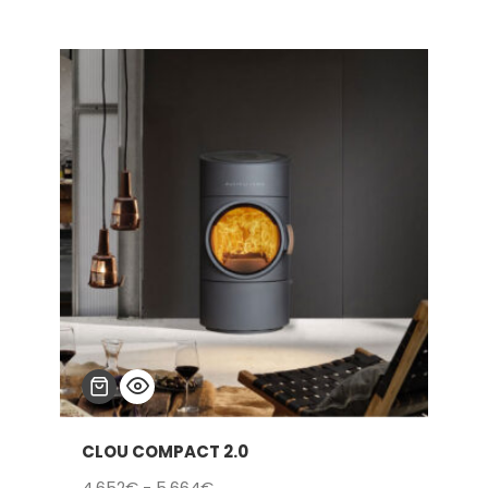
CLOU COMPACT 2.0
Rango
4.652
€
-
5.664
€