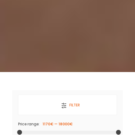
FILTER
Price range:
1170€
—
18000€