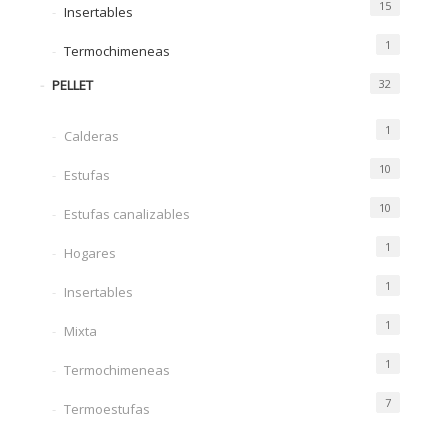
15
Insertables
1
Termochimeneas
PELLET
32
1
Calderas
10
Estufas
10
Estufas canalizables
1
Hogares
1
Insertables
1
Mixta
1
Termochimeneas
7
Termoestufas