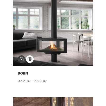
7.800€
BORN
Rango
4.540
€
-
4.800
€
de
precios:
desde
4.540€