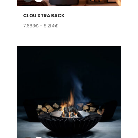
CLOU XTRA BACK
Rango
7.683
€
-
8.214
€
de
precios:
desde
7.683€
hasta
8.214€