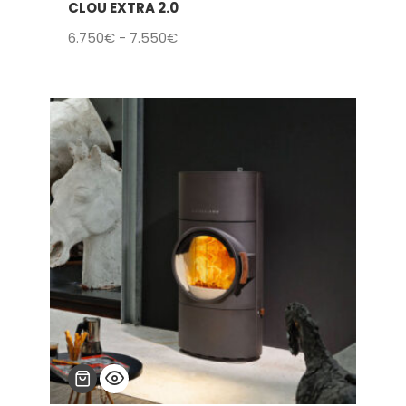
CLOU EXTRA 2.0
Rango
6.750
€
-
7.550
€
de
precios:
desde
6.750€
hasta
7.550€