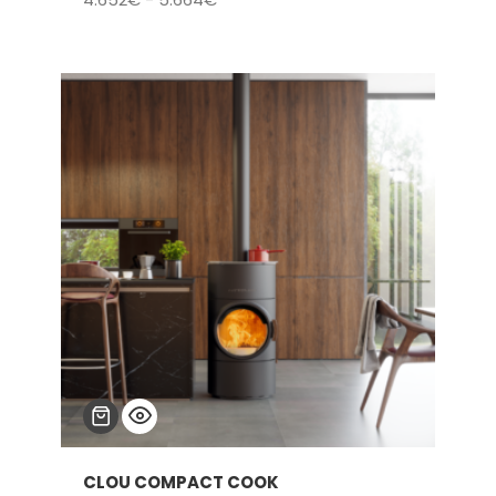
de
precios:
desde
4.652€
hasta
5.664€
CLOU COMPACT COOK