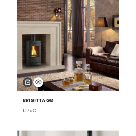
hasta
4.800€
BRIGITTA GB
1.175
€