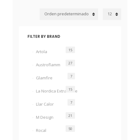
Orden predeterminado
12
FILTER BY BRAND
15
Artola
27
Austroflamm
7
Glamfire
15
La Nordica Extraflame
7
Llar Calor
21
M Design
50
Rocal