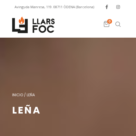
Avinguda Manresa, 119. 08711 ÒDENA (Barcelona)
info@llarsfoc.com
659 329 445
0
INICIO
/
LEÑA
LEÑA