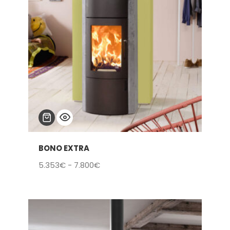
BONO EXTRA
Rango
5.353
€
-
7.800
€
de
precios:
desde
5.353€
hasta