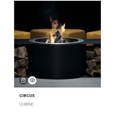
CIRCUS
12.885
€