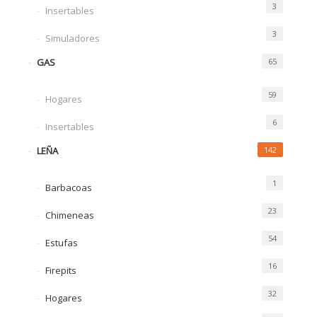
3
Insertables
3
Simuladores
GAS
65
59
Hogares
6
Insertables
LEÑA
142
1
Barbacoas
23
Chimeneas
54
Estufas
16
Firepits
32
Hogares