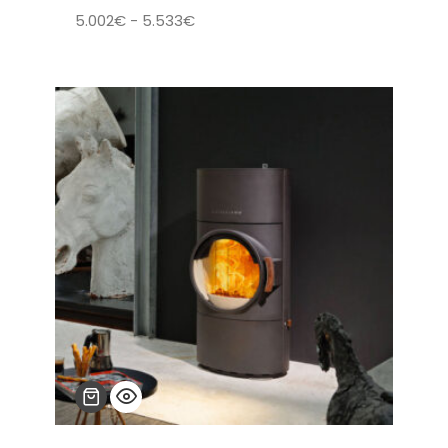
Rango
5.002
€
-
5.533
€
de
precios:
desde
5.002€
hasta
5.533€