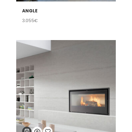
ANGLE
Añadir
3.055
€
a la
lista
de
deseos