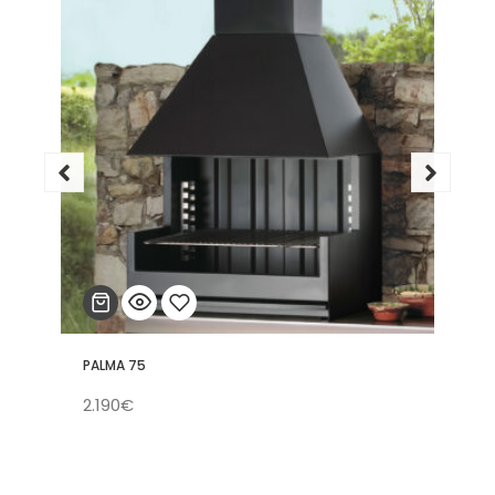
PALMA 75
Añadir
2.190
€
a la
lista
de