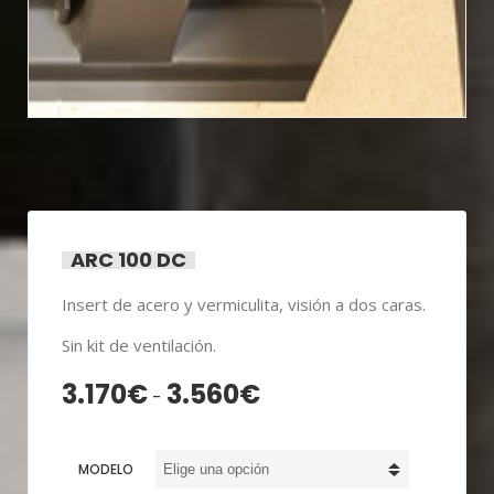
ARC 100 DC
Insert de acero y vermiculita, visión a dos caras.
Sin kit de ventilación.
3.170
€
3.560
€
Rango
-
de
precios:
MODELO
desde