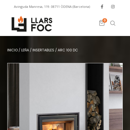
Avinguda Manresa, 119. 08711 ÒDENA (Barcelona)
info@llarsfoc.com
659 329 445
0
INICIO
/
LEÑA
/
INSERTABLES
/
ARC 100 DC