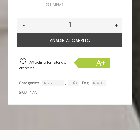
3.170€
LIMPIAR
hasta
3.560€
AÑADIR AL CARRITO
A+
Añadir a la lista de
deseos
Categories:
,
Tag:
Insertables
LEÑA
ROCAL
SKU:
N/A