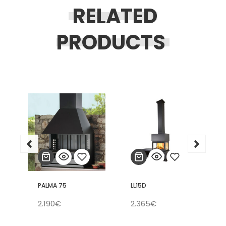
RELATED
PRODUCTS
PALMA 75
LL15D
Añadir
Añadir
2.190
€
2.365
€
a la
a la
lista
lista