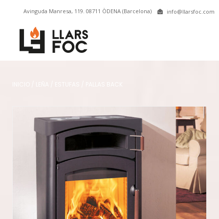
Avinguda Manresa, 119. 08711 ÒDENA (Barcelona)
info@llarsfoc.com
INICIO
/
LEÑA
/
ESTUFAS
/
PALLAS BACK