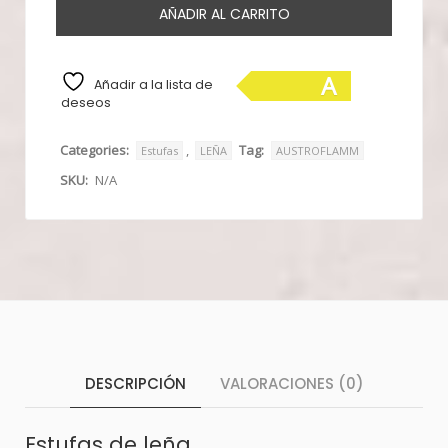
AÑADIR AL CARRITO
A
Añadir a la lista de
deseos
Categories:
,
Tag:
Estufas
LEÑA
AUSTROFLAMM
SKU:
N/A
DESCRIPCIÓN
VALORACIONES (0)
Estufas de leña