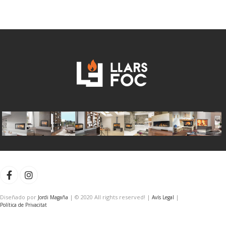
de
de
deseos
deseos
Diseñado por
| © 2020 All rights reserved! |
|
Jordi Magaña
Avís Legal
Política de Privacitat