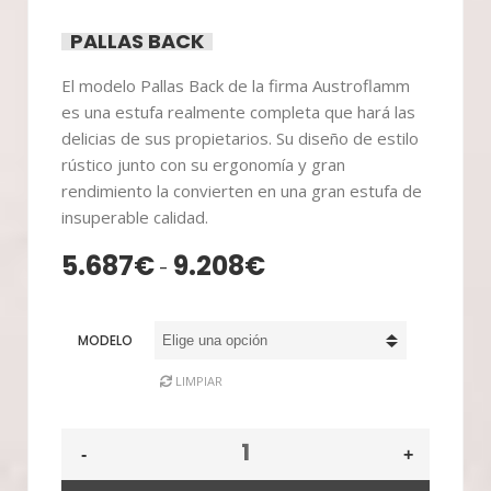
PALLAS BACK
El modelo Pallas Back de la firma Austroflamm
es una estufa realmente completa que hará las
delicias de sus propietarios. Su diseño de estilo
rústico junto con su ergonomía y gran
rendimiento la convierten en una gran estufa de
insuperable calidad.
5.687
€
9.208
€
Rango
-
de
precios:
MODELO
desde
5.687€
LIMPIAR
hasta
9.208€