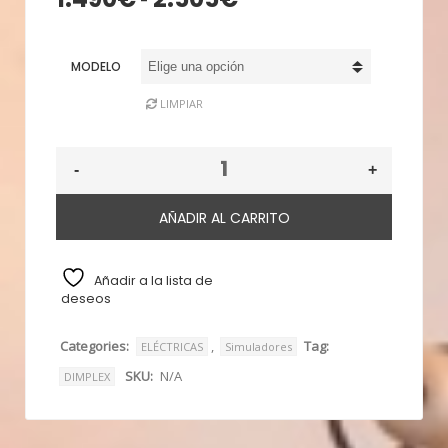
-
de
precios:
MODELO
desde
1.490€
LIMPIAR
hasta
2.505€
AÑADIR AL CARRITO
Añadir a la lista de
deseos
Categories:
,
Tag:
ELÉCTRICAS
Simuladores
SKU:
N/A
DIMPLEX