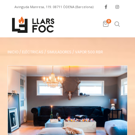
Avinguda Manresa, 119. 08711 ÒDENA (Barcelona)
info@llarsfoc.com
659 329 445
0
INICIO
/
ELÉCTRICAS
/
SIMULADORES
/
VAPOR 500 RBR