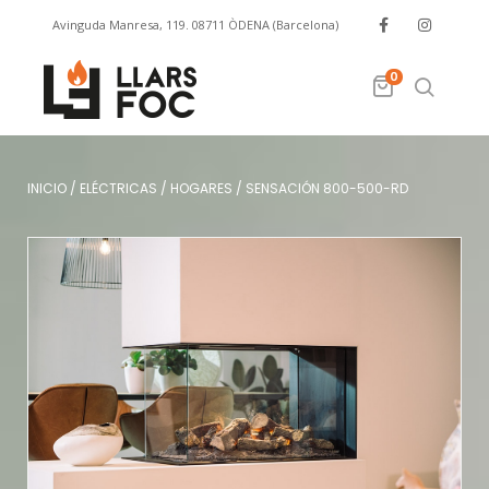
Avinguda Manresa, 119. 08711 ÒDENA (Barcelona)
info@llarsfoc.com
659 329 445
0
INICIO
/
ELÉCTRICAS
/
HOGARES
/
SENSACIÓN 800-500-RD