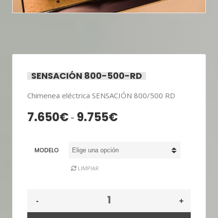
SENSACIÓN 800-500-RD
Chimenea eléctrica SENSACIÓN 800/500 RD
7.650
€
9.755
€
Rango
-
de
precios:
MODELO
desde
7.650€
LIMPIAR
hasta
9.755€