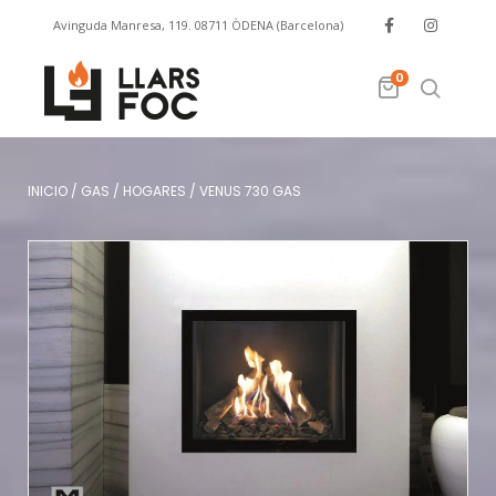
Avinguda Manresa, 119. 08711 ÒDENA (Barcelona)
info@llarsfoc.com
659 329 445
0
INICIO
/
GAS
/
HOGARES
/
VENUS 730 GAS