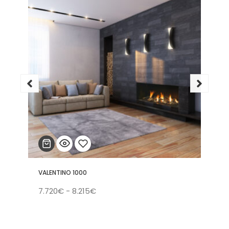
VALENTINO 1000
Añadir
Rango
7.720
€
-
8.215
€
a la
de
lista
precios:
de
desde