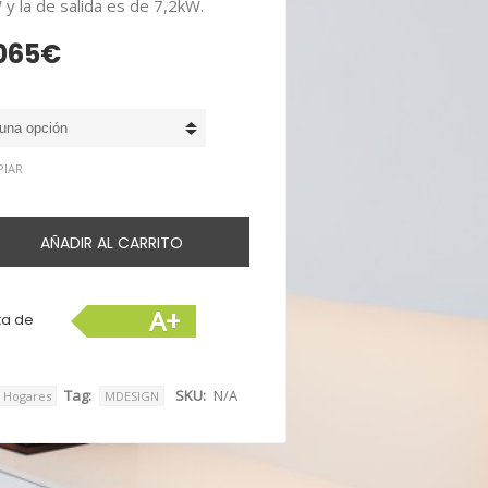
y la de salida es de 7,2kW.
065
€
Rango
de
precios:
desde
7.145€
PIAR
hasta
9.065€
AÑADIR AL CARRITO
A+
sta de
Tag:
SKU:
N/A
Hogares
MDESIGN