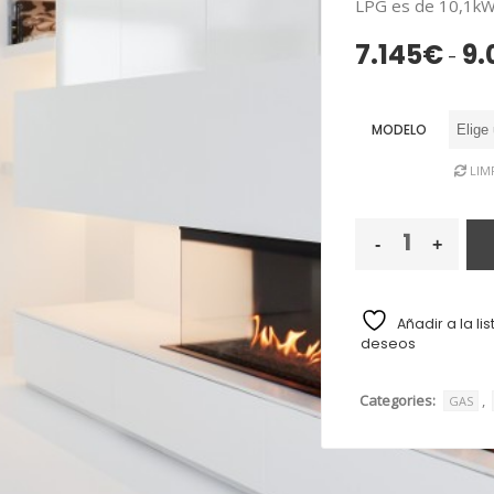
LPG es de 10,1kW 
¿Olvidaste la contraseña?
7.145
€
9.
-
MODELO
LIM
Añadir a la li
deseos
Categories:
,
GAS