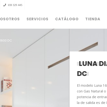
659 329 445
OSOTROS
SERVICIOS
CATÁLOGO
TIENDA
Acceder
1600 DC
OBLIGATORIO
NOMBRE DE USUARIO O CORREO ELECTRÓNICO
*
LUNA D
DC
OBLIGATORIO
CONTRASEÑA
*
El modelo Luna 1
con Gas Natural o
potencia de entra
la de salida es de
ACCESO
RECUÉRDAME