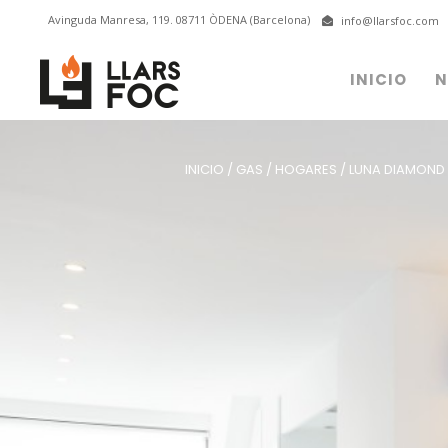
Avinguda Manresa, 119. 08711 ÒDENA (Barcelona)
info@llarsfoc.com
INICIO
N
INICIO
/
GAS
/
HOGARES
/
LUNA DIAMOND 