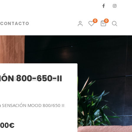
0
0
CONTACTO
ÓN 800-650-II
ca SENSACIÓN MOOD 800/650 II
100
€
Rango