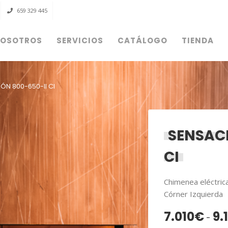
659 329 445
OSOTROS
SERVICIOS
CATÁLOGO
TIENDA
Acceder
ÓN 800-650-II CI
OBLIGATORIO
NOMBRE DE USUARIO O CORREO ELECTRÓNICO
*
SENSACI
CI
OBLIGATORIO
CONTRASEÑA
*
Chimenea eléctri
Córner Izquierda
7.010
€
9.
-
ACCESO
RECUÉRDAME