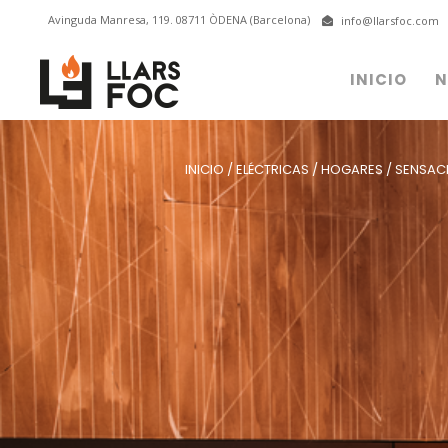
Avinguda Manresa, 119. 08711 ÒDENA (Barcelona)
info@llarsfoc.com
INICIO
N
INICIO
/
ELÉCTRICAS
/
HOGARES
/
SENSACI