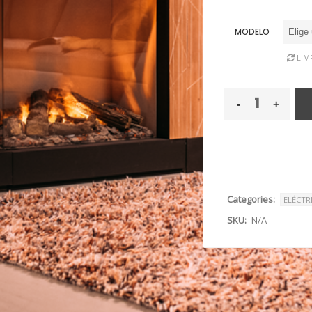
¿Olvidaste la contraseña?
MODELO
LIM
Categories:
ELÉCTR
SKU:
N/A