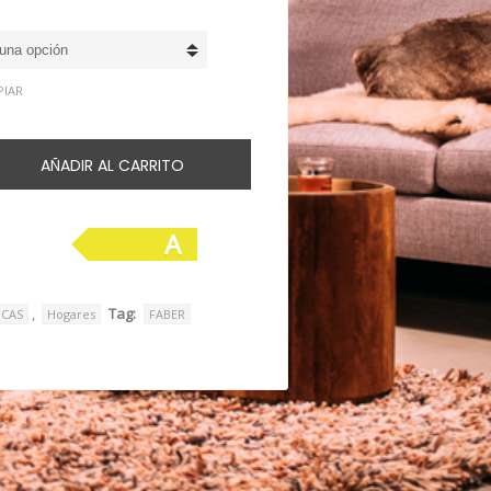
de
precios:
desde
7.010€
PIAR
hasta
9.100€
AÑADIR AL CARRITO
A
,
Tag:
ICAS
Hogares
FABER