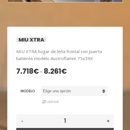
MIU XTRA
MIU XTRA hogar de leña frontal con puerta
batiente modelo Austroflamm 75x39K
7.718
€
8.261
€
Rango
-
de
precios:
MODELO
desde
7.718€
LIMPIAR
hasta
8.261€