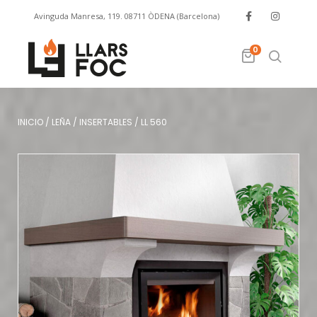
Avinguda Manresa, 119. 08711 ÒDENA (Barcelona)
info@llarsfoc.com
659 329 445
0
INICIO
/
LEÑA
/
INSERTABLES
/
LL 560