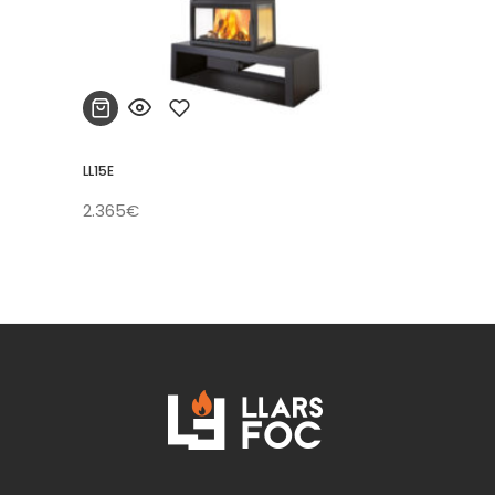
LL15E
Añadir
2.365
€
a la
lista
de
deseos