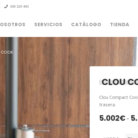
659 329 445
OSOTROS
SERVICIOS
CATÁLOGO
TIENDA
Acceder
 COOK
OBLIGATORIO
NOMBRE DE USUARIO O CORREO ELECTRÓNICO
*
CLOU C
OBLIGATORIO
CONTRASEÑA
*
Clou Compact Cook
trasera.
5.002
€
5
-
ACCESO
RECUÉRDAME