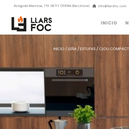
Avinguda Manresa, 119. 08711 ÒDENA (Barcelona)
info@llarsfoc.com
INICIO
N
INICIO
/
LEÑA
/
ESTUFAS
/
CLOU COMPACT