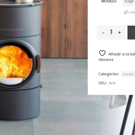
MODELO
¿Olvidaste la contraseña?
LIM
Añadir a la li
deseos
Categories:
Estufas
SKU:
N/A