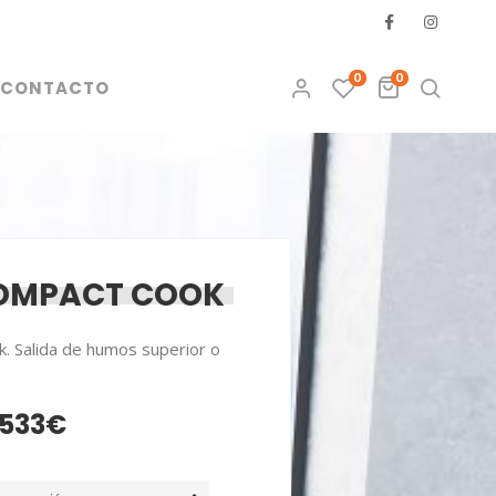
0
0
CONTACTO
OMPACT COOK
. Salida de humos superior o
.533
€
Rango
de
precios: