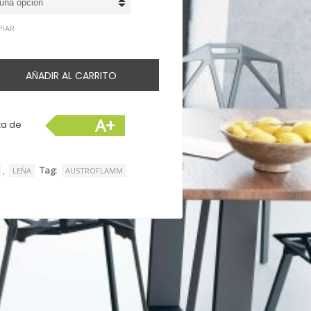
desde
5.002€
PIAR
hasta
5.533€
AÑADIR AL CARRITO
A+
sta de
,
Tag:
LEÑA
AUSTROFLAMM