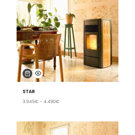
STAR
Rango
3.945
€
-
4.490
€
de
precios:
desde
3.945€