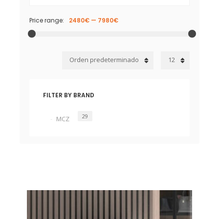
Price range:
2480€
—
7980€
Orden predeterminado
12
FILTER BY BRAND
29
MCZ