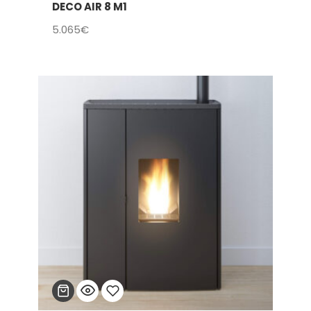
DECO AIR 8 M1
Añadir
5.065
€
a la
lista
de
deseos