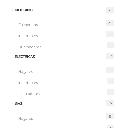
5.035€
BIOETANOL
37
hasta
5.680€
24
Chimeneas
10
Insertables
3
Quemadores
ELÉCTRICAS
17
11
Hogares
3
Insertables
3
Simuladores
GAS
65
59
Hogares
6