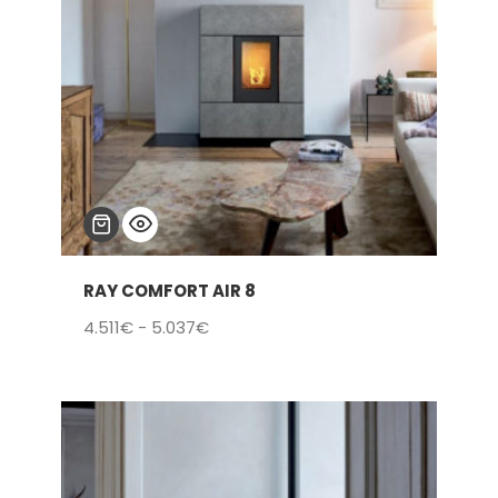
RAY COMFORT AIR 8
Rango
4.511
€
-
5.037
€
de
precios:
desde
4.511€
hasta
5.037€