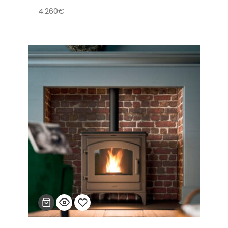
4.260
€
a la
lista
de
deseos