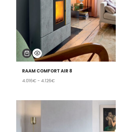
RAAM COMFORT AIR 8
Rango
4.016
€
-
4.126
€
de
precios:
desde
4.016€
hasta
4.126€