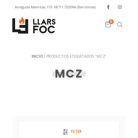
Avinguda Manresa, 119. 08711 ÒDENA (Barcelona)
info@llarsfoc.com
659 329 445
0
INICIO
/
PRODUCTOS ETIQUETADOS “MCZ”
MCZ
FILTER