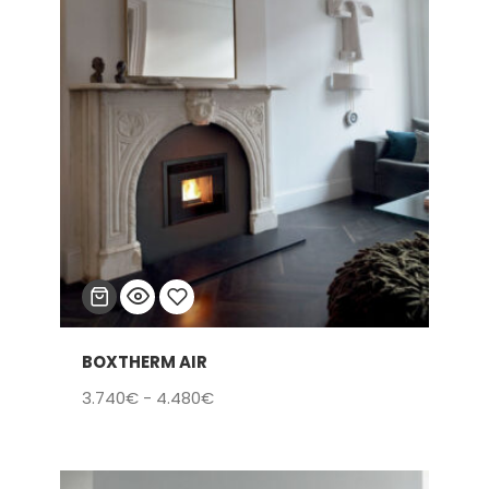
BOXTHERM AIR
Añadir
Rango
3.740
€
-
4.480
€
a la
de
lista
precios:
de
desde