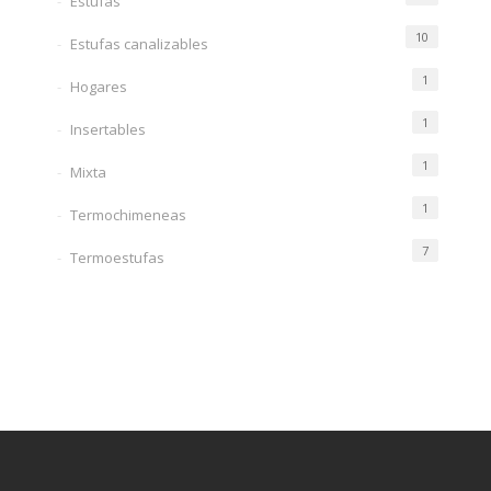
Estufas
10
Estufas canalizables
1
Hogares
1
Insertables
1
Mixta
1
Termochimeneas
7
Termoestufas