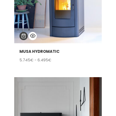
MUSA HYDROMATIC
Rango
5.745
€
-
6.495
€
de
precios:
desde
5.745€
hasta
6.495€