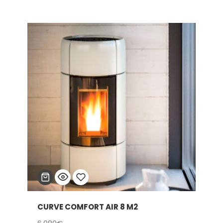
de
lista
precios:
de
desde
5.875€
deseos
hasta
7.105€
CURVE COMFORT AIR 8 M2
Añadir