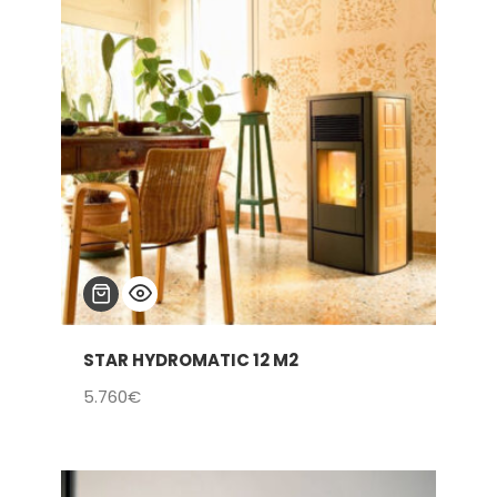
hasta
4.490€
STAR HYDROMATIC 12 M2
5.760
€