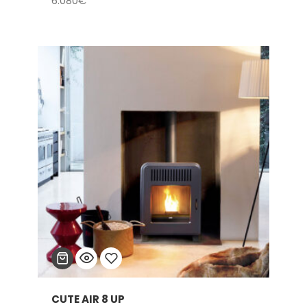
6.080
€
a la
lista
de
deseos
CUTE AIR 8 UP
Añadir