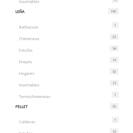
Insertables
LEÑA
142
1
Barbacoas
23
Chimeneas
54
Estufas
16
Firepits
32
Hogares
15
Insertables
1
Termochimeneas
PELLET
32
1
Calderas
10