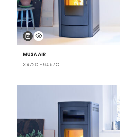
MUSA AIR
Rango
3.972
€
-
6.057
€
de
precios:
desde
3.972€
hasta
6.057€