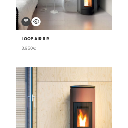
LOOP AIR 8 R
3.950
€