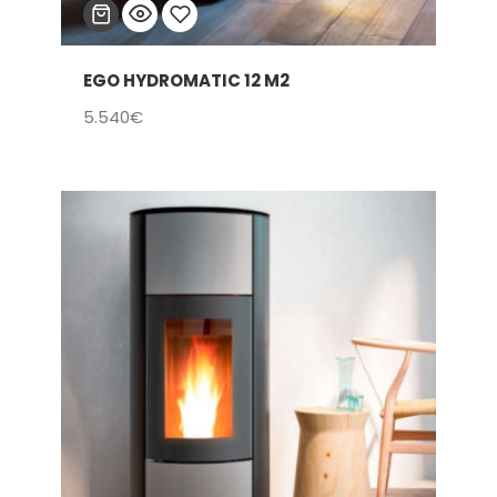
EGO HYDROMATIC 12 M2
Añadir
5.540
€
a la
lista
de
deseos