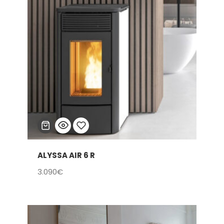
ALYSSA AIR 6 R
Añadir
3.090
€
a la
lista
de
deseos