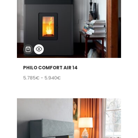
PHILO COMFORT AIR 14
Rango
5.785
€
-
5.940
€
de
precios:
desde
5.785€
hasta
5.940€