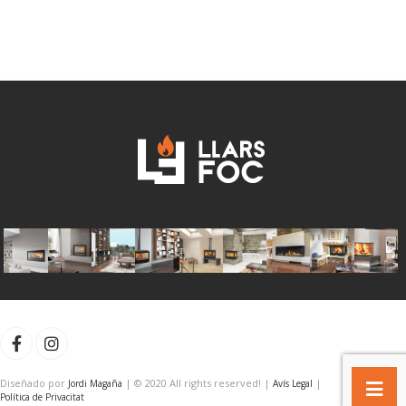
Diseñado por
| © 2020 All rights reserved! |
|
Jordi Magaña
Avís Legal
Política de Privacitat