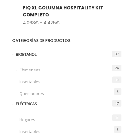
FIQ XL COLUMNA HOSPITALITY KIT
Añadir
COMPLETO
Rango
4.063
€
-
4.425
€
a la
de
lista
precios:
CATEGORÍAS DE PRODUCTOS
de
desde
4.063€
deseos
BIOETANOL
37
hasta
4.425€
24
Chimeneas
10
Insertables
3
Quemadores
ELÉCTRICAS
17
11
Hogares
3
Insertables