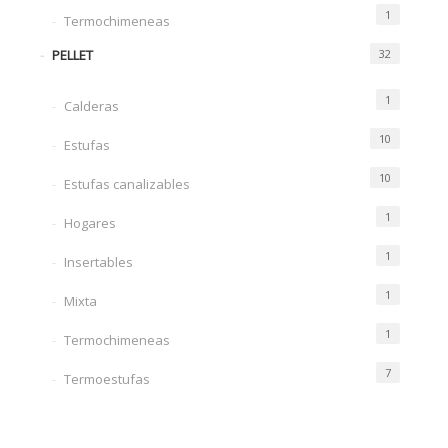
1
Termochimeneas
PELLET
32
1
Calderas
10
Estufas
10
Estufas canalizables
1
Hogares
1
Insertables
1
Mixta
1
Termochimeneas
7
Termoestufas