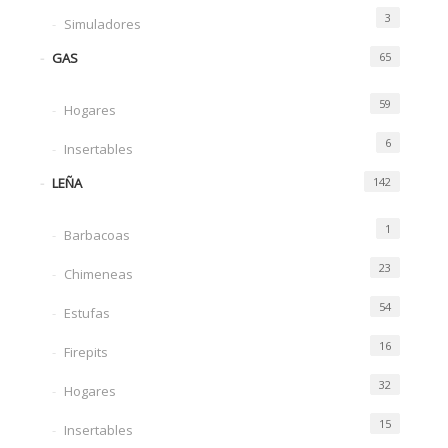
3
Simuladores
GAS
65
59
Hogares
6
Insertables
LEÑA
142
1
Barbacoas
23
Chimeneas
54
Estufas
16
Firepits
32
Hogares
15
Insertables