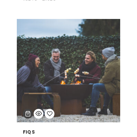
de
lista
precios:
de
desde
1.824€
deseos
hasta
2.192€
FIQ S
Añadir