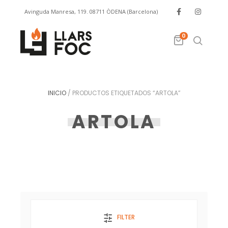
Avinguda Manresa, 119. 08711 ÒDENA (Barcelona)
info@llarsfoc.com
659 329 445
0
INICIO
/
PRODUCTOS ETIQUETADOS “ARTOLA”
ARTOLA
FILTER