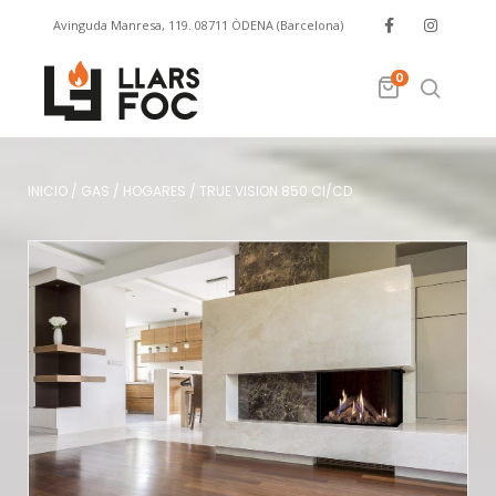
Avinguda Manresa, 119. 08711 ÒDENA (Barcelona)
info@llarsfoc.com
659 329 445
0
INICIO
/
GAS
/
HOGARES
/
TRUE VISION 850 CI/CD