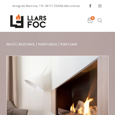
Avinguda Manresa, 119. 08711 ÒDENA (Barcelona)
info@llarsfoc.com
659 329 445
0
INICIO
/
BIOETANOL
/
INSERTABLES
/
PURE FLAME